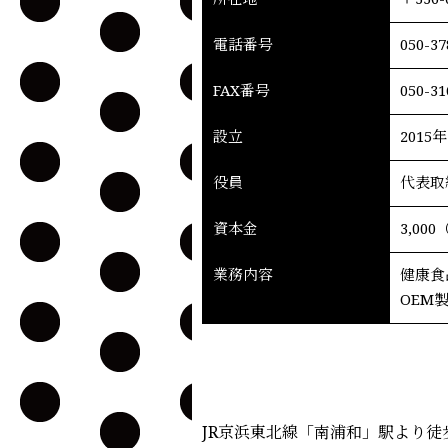
電話番号
050-37
FAX番号
050-31
設立
2015
役員
代表取
資本金
3,00
業務内容
健康食
OEM
JR京浜東北線「南浦和」駅より徒