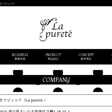
社 ラピュルテ
BUSINESS
PRODUCT
CONCEPT
事業内容
商品紹介
基本理念
COMPANY
ラピュルテ（La purete ）
-0025 埼玉県さいたま市南区文蔵4-18-10-1