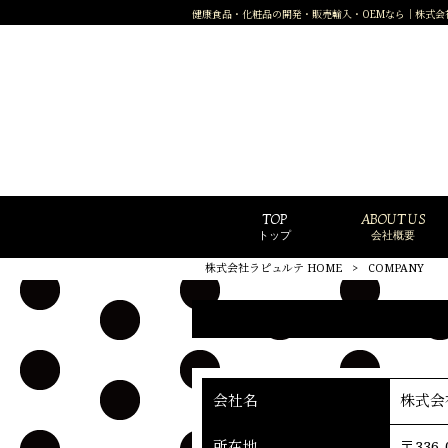
健康食品・化粧品の開発・販売輸入・OEMなら｜株式会
TOP
ABOUT US
トップ
会社概要
株式会社ラピュルテ HOME
>
COMPANY
会社名
株式会社
所在地
〒336